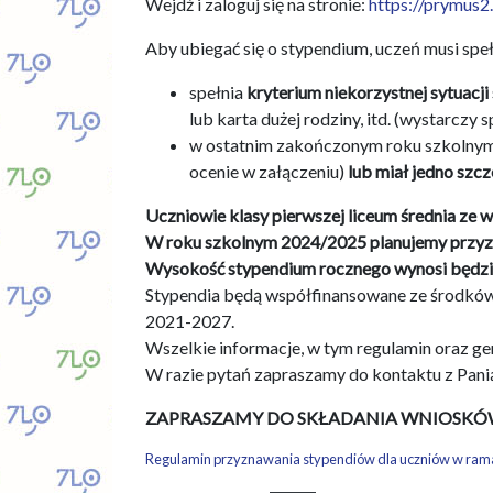
Wejdź i zaloguj się na stronie:
https://prymus2
Aby ubiegać się o stypendium, uczeń musi speł
spełnia
kryterium niekorzystnej sytuacj
lub karta dużej rodziny, itd. (wystarczy 
w ostatnim zakończonym roku szkolny
ocenie w załączeniu)
lub miał jedno szcz
Uczniowie klasy pierwszej liceum średnia ze w
W roku szkolnym 2024/2025 planujemy przyzn
Wysokość stypendium rocznego wynosi będzie
Stypendia będą współfinansowane ze środków
2021-2027.
Wszelkie informacje, w tym regulamin oraz ge
W razie pytań zapraszamy do kontaktu z Panią
ZAPRASZAMY DO SKŁADANIA WNIOSKÓ
Regulamin przyznawania stypendiów dla uczniów w ramac