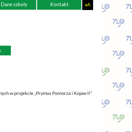
Dane szkoły
Kontakt
aA
ń
ch w projekcie „Prymus Pomorza i Kujaw II”