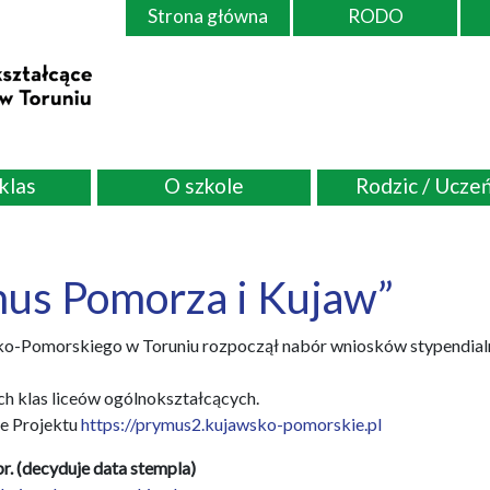
Strona główna
RODO
 klas
O szkole
Rodzic / Ucze
us Pomorza i Kujaw”
Pomorskiego w Toruniu rozpoczął nabór wniosków stypendialny
h klas liceów ogólnokształcących.
ie Projektu
https://prymus2.kujawsko-pomorskie.pl
r. (decyduje data stempla)