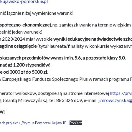
.kujawsko-pomorskie.pl
nić łącznie niżej wymienione warunki:
i społeczno-ekonomicznej
, np. zamieszkiwanie na terenie wiejskim
spełnić jeden warunek)
m 2023/2024 miał wysokie
wyniki edukacyjne na świadectwie szk
ególne osiągnięcie
(tytuł laureata/finalisty w konkursie wykazan
skazanych przedmiotów wynosi min. 5,6, a pozostałe klasy 5,0.
ać aż 1.200 stypendiów!
 od 3000 zł do 5000 zł.
 Europejskiego Funduszu Społecznego Plus w ramach programu F
nerator wniosków, dostępne są na stronie internetowej
https://pr
 Jolantą Mrówczyńską, tel. 883 326 609, e-mail:
j.mrowczynska@
W!
h projektu „Prymus Pomorza i Kujaw II”
Pobierz