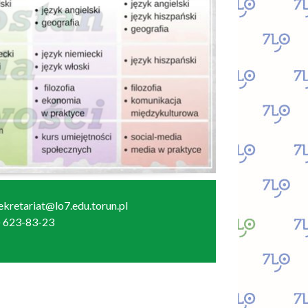
sekretariat@lo7.edu.torun.pl
6) 623-83-23