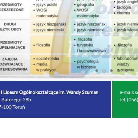
II Liceum Ogólnokształcące im. Wandy Szuman
e-mail: 
l. Batorego 39b
tel. (05
7-100 Toruń