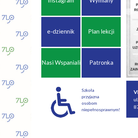
Instagram
Wymiany
e-dziennik
Plan lekcji
Nasi Wspaniali
Patronka
Szkoła
V
przyjazna
u
osobom
8
niepełnosprawnym!