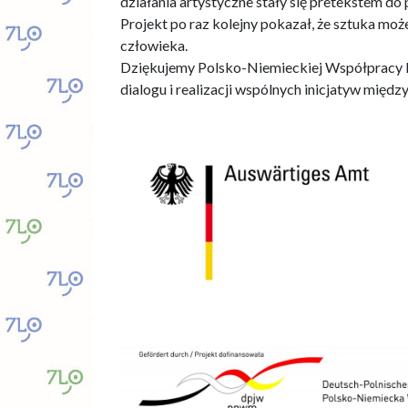
działania artystyczne stały się pretekstem d
Projekt po raz kolejny pokazał, że sztuka moż
człowieka.
Dziękujemy Polsko-Niemieckiej Współpracy M
dialogu i realizacji wspólnych inicjatyw międ