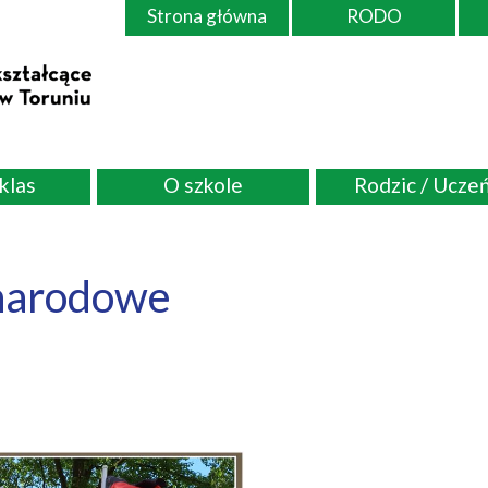
Strona główna
RODO
 klas
O szkole
Rodzic / Ucze
narodowe