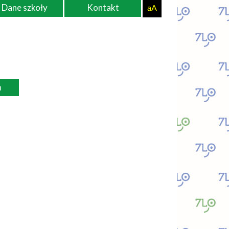
Dane szkoły
Kontakt
aA
ń