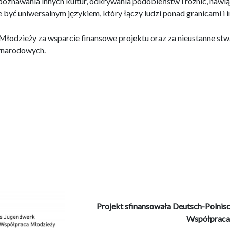
o poznawania innych kultur, odkrywania podobieństw i różnic, naw
e być uniwersalnym językiem, który łączy ludzi ponad granicami i i
łodzieży za wsparcie finansowe projektu oraz za nieustanne st
zynarodowych.
Projekt sfinansowała Deutsch-Polni
Współpraca