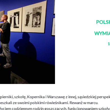
POLS
WYMI
1
pierniki, szkołę, Kopernika i Warszawę z innej, sąsiedzkiej perspek
eszkali ze swoimi polskimi rówieśnikami. Rewanż w marcu.
 życiem codziennym rodzin goszczących, funkcjonowaniem szkoły,