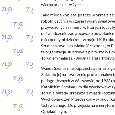
wierna przez całe życie.
Jako młoda kobieta, jeszcze w okresie zab
robotniczych, a w czasie I wojny światowe
przywożonych z miejsc, w których toczyły
doświadczenie zaowocowało powołaniem d
osieroconymi dziećmi – w maju 1918 roku,
Szumana, swoją działalność rozpoczęło P
ta organizacja ufundowała pierwsze w Pol
Toruniem malarza – Juliana Fałata, który
Wanda Szuman nie poprzestawała na orga
Zależało jej na stworzeniu profesjonalny
pedagogicznych w Warszawie, od 1933 ro
Katolickim Seminarium dla Wychowawczyń
Torunia. Wtedy przekazała miastu rodzin
Wychowawczyń Przedszkoli – w budynku t
Ustawicznego. Do przejścia na emeryturę
Opiekuńczym.