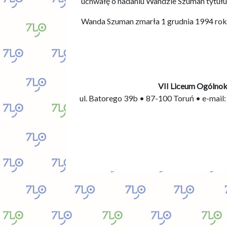
uchwałę o nadaniu Wandzie Szuman tytuł
Wanda Szuman zmarła 1 grudnia 1994 roku
VII Liceum Ogólnok
ul. Batorego 39b
•
87-100 Toruń
•
e-mail: