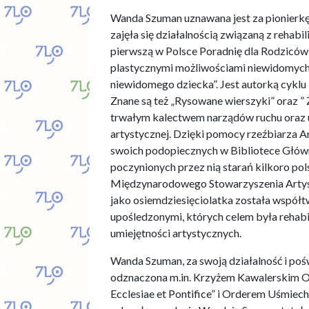
Wanda Szuman uznawana jest za pionierkę 
zajęła się działalnością związaną z rehab
pierwszą w Polsce Poradnię dla Rodziców
plastycznymi możliwościami niewidomych d
niewidomego dziecka”. Jest autorką cyklu
Znane są też „Rysowane wierszyki” oraz ”
trwałym kalectwem narządów ruchu oraz u
artystycznej. Dzięki pomocy rzeźbiarza
swoich podopiecznych w Bibliotece Głów
poczynionych przez nią starań kilkoro pol
Międzynarodowego Stowarzyszenia Artys
jako osiemdziesięciolatka została wspó
upośledzonymi, których celem była rehabil
umiejętności artystycznych.
Wanda Szuman, za swoją działalność i poś
odznaczona m.in. Krzyżem Kawalerskim O
Ecclesiae et Pontifice” i Orderem Uśmiech