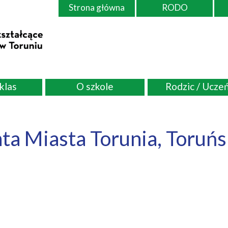
Strona główna
RODO
 klas
O szkole
Rodzic / Ucze
ta Miasta Torunia, Toruń