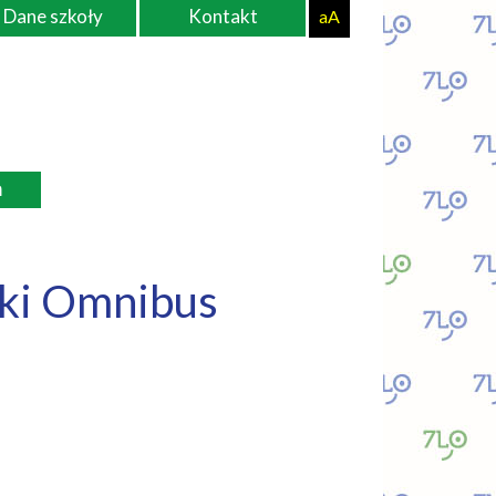
Dane szkoły
Kontakt
aA
ń
ski Omnibus