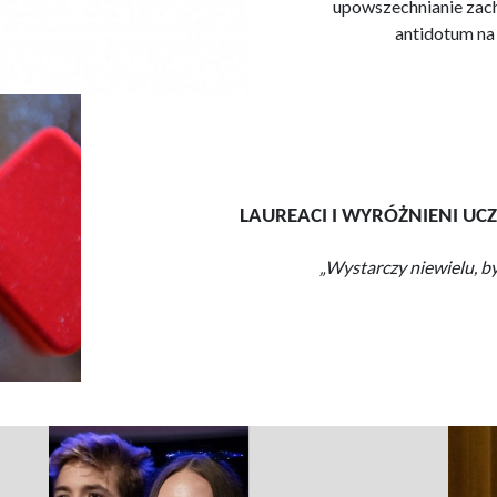
upowszechnianie zach
antidotum na a
LAUREACI I WYRÓŻNIENI UCZ
„Wystarczy niewielu, by