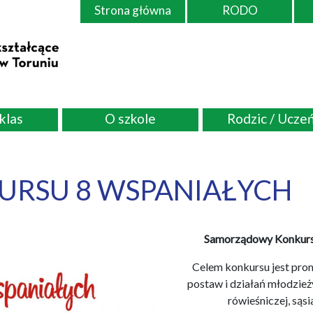
Strona główna
RODO
 klas
O szkole
Rodzic / Ucze
URSU 8 WSPANIAŁYCH
Samorządowy Konkurs
Celem konkursu jest pr
postaw i działań młodzież
rówieśniczej, sąsi