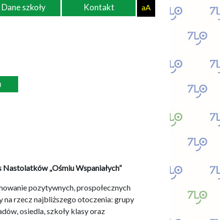
Dane szkoły
Kontakt
aA
ń
 Nastolatków „Ośmiu Wspaniałych”
omowanie pozytywnych, prospołecznych
y na rzecz najbliższego otoczenia: grupy
adów, osiedla, szkoły klasy oraz